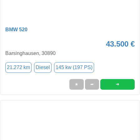
BMW 520
43.500 €
Barsinghausen, 30890
21.272 km
Diesel
145 kw (197 PS)
➜
★
➦