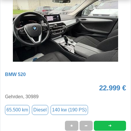
BMW 520
22.999 €
Gehrden, 30989
65.500 km
Diesel
140 kw (190 PS)
➜
★
➦