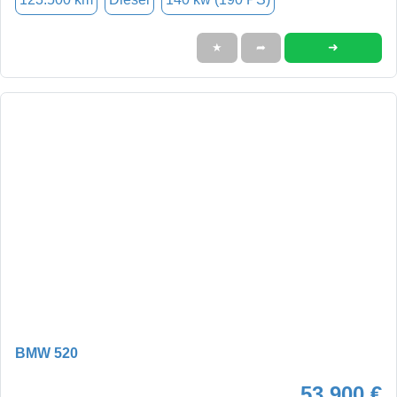
➜
★
➦
BMW 520
53.900 €