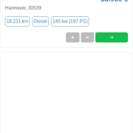
Hannover, 30539
18.211 km
Diesel
145 kw (197 PS)
➜
★
➦