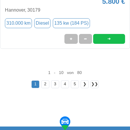
5.800 €
Hannover, 30179
310.000 km
Diesel
135 kw (184 PS)
➜
★
➦
1 - 10 von 80
1
2
3
4
5
❯
❯❯