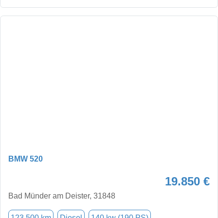
BMW 520
19.850 €
Bad Münder am Deister, 31848
123.500 km
Diesel
140 kw (190 PS)