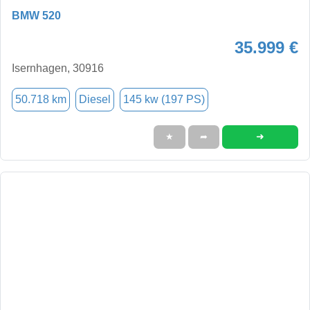
BMW 520
35.999 €
Isernhagen, 30916
50.718 km
Diesel
145 kw (197 PS)
➜
★
➦