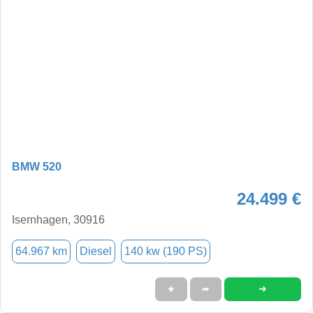
BMW 520
24.499 €
Isernhagen, 30916
64.967 km
Diesel
140 kw (190 PS)
➜
★
➦