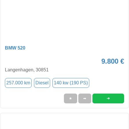
BMW 520
9.800 €
Langenhagen, 30851
257.000 km
Diesel
140 kw (190 PS)
➜
★
➦