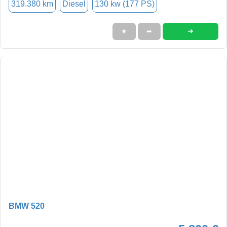
319.380 km
Diesel
130 kw (177 PS)
➜
★
➦
BMW 520