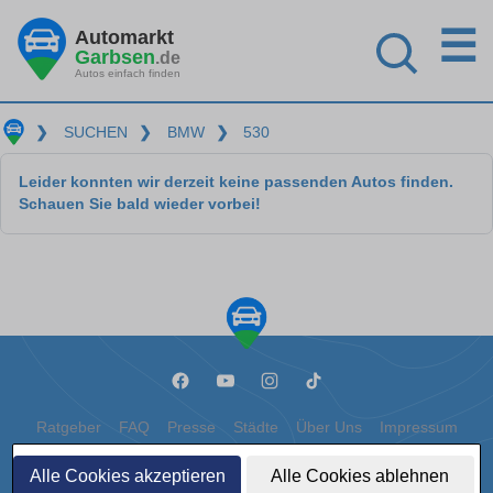
☰
Automarkt
Garbsen
.de
Autos einfach finden
❯
SUCHEN
❯
BMW
❯
530
Leider konnten wir derzeit keine passenden Autos finden.
Schauen Sie bald wieder vorbei!
Ratgeber
FAQ
Presse
Städte
Über Uns
Impressum
Datenschutz
Cookies
Alle Cookies akzeptieren
Alle Cookies ablehnen