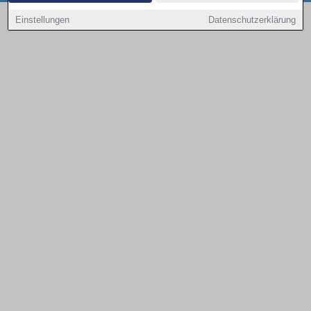
Copyright © 2000 - 2026 | 1A Infosysteme GmbH | Content by: 1a-sites-autos
Einstellungen
Datenschutzerklärung
09.08.2026